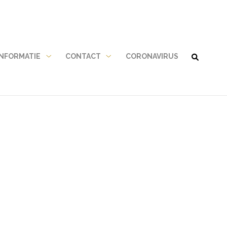
NFORMATIE
CONTACT
CORONAVIRUS
Gezondheidsinformatie
Contact
submenu
submenu