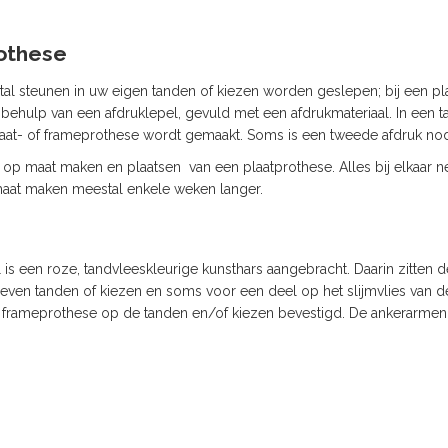
rothese
 steunen in uw eigen tanden of kiezen worden geslepen; bij een plaa
t behulp van een afdruklepel, gevuld met een afdrukmateriaal. In een
aat- of frameprothese wordt gemaakt. Soms is een tweede afdruk nod
et op maat maken en plaatsen van een plaatprothese. Alles bij elkaar 
aat maken meestal enkele weken langer.
s een roze, tandvleeskleurige kunsthars aangebracht. Daarin zitten de
even tanden of kiezen en soms voor een deel op het slijmvlies van 
rameprothese op de tanden en/of kiezen bevestigd. De ankerarmen zi