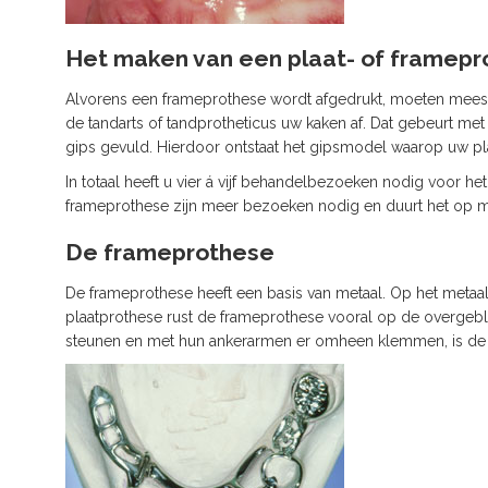
Het maken van een plaat- of framep
Alvorens een frameprothese wordt afgedrukt, moeten meestal
de tandarts of tandprotheticus uw kaken af. Dat gebeurt me
gips gevuld. Hierdoor ontstaat het gipsmodel waarop uw pl
In totaal heeft u vier á vijf behandelbezoeken nodig voor h
frameprothese zijn meer bezoeken nodig en duurt het op m
De frameprothese
De frameprothese heeft een basis van metaal. Op het metaal i
plaatprothese rust de frameprothese vooral op de overgebl
steunen en met hun ankerarmen er omheen klemmen, is de f