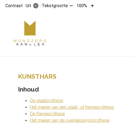
Tekst
Tekst
Contrast
Tekstgrootte
100%
Uit
verkleinen
vergroten
met
met
10%
10%
HOOFDMENU
KUNSTHARS
Inhoud
De plaatprothese
Het maken van een plaat- of frameprothese
De frameprothese
Het maken van de overkappingsprothese