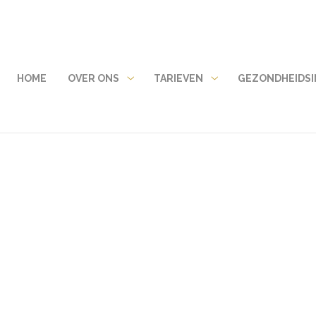
HOME
OVER ONS
TARIEVEN
GEZONDHEIDSI
Over
Tarieven
ons
submenu
submenu