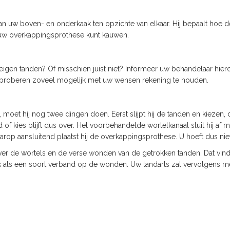
an uw boven- en onderkaak ten opzichte van elkaar. Hij bepaalt hoe 
uw overkappingsprothese kunt kauwen.
 eigen tanden? Of misschien juist niet? Informeer uw behandelaar hi
zal proberen zoveel mogelijk met uw wensen rekening te houden.
moet hij nog twee dingen doen. Eerst slijpt hij de tanden en kiezen, 
d of kies blijft dus over. Het voorbehandelde wortelkanaal sluit hij af 
arop aansluitend plaatst hij de overkappingsprothese. U hoeft dus niet
ver de wortels en de verse wonden van de getrokken tanden. Dat vind
k als een soort verband op de wonden. Uw tandarts zal vervolgens me