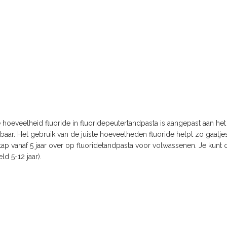
hoeveelheid fluoride in fluoridepeutertandpasta is aangepast aan het g
aar. Het gebruik van de juiste hoeveelheden fluoride helpt zo gaatje
ap vanaf 5 jaar over op fluoridetandpasta voor volwassenen. Je kunt ook
ld 5-12 jaar).