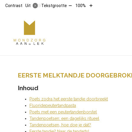
Tekst
Tekst
Contrast
Tekstgrootte
100%
Uit
verkleinen
vergroten
met
met
10%
10%
HOOFDMENU
EERSTE MELKTANDJE DOORGEBROK
Inhoud
Poets zodra het eerste tandje doorbreekt
Fluoridepeutertandpasta
Poets met een peutertandenborstel
Tandenpoetsen: een dagelijks ritueel
Tandenpoetsen, hoe doe je dat?
Eerste tandje? Naar de tandarts!