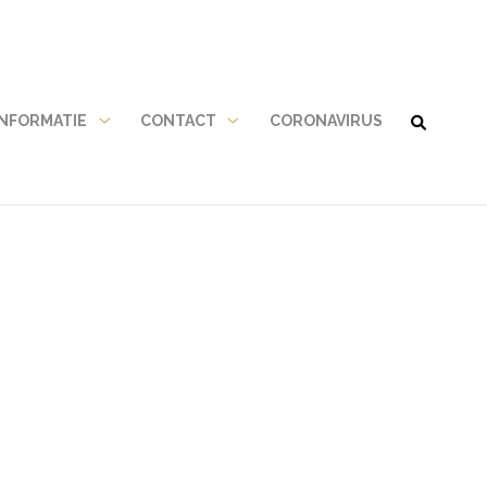
NFORMATIE
CONTACT
CORONAVIRUS
Gezondheidsinformatie
Contact
submenu
submenu